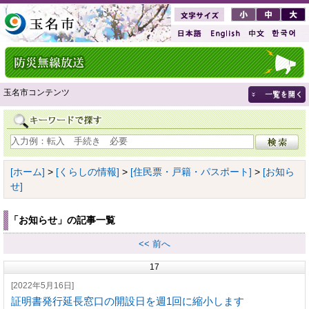
玉名市コンテンツ
[ホーム]
>
[くらしの情報]
>
[住民票・戸籍・パスポート]
>
[お知ら
せ]
「お知らせ」の記事一覧
<< 前へ
17
[2022年5月16日]
証明書発行延長窓口の開設日を週1回に縮小します