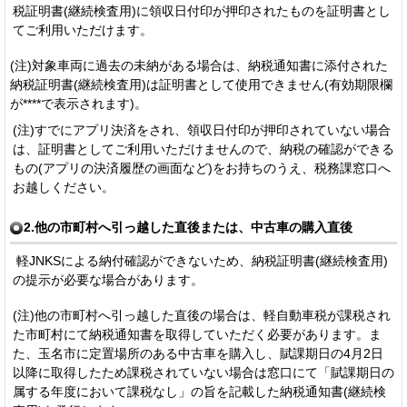
税証明書(継続検査用)に領収日付印が押印されたものを証明書とし
てご利用いただけます。
(注)対象車両に過去の未納がある場合は、納税通知書に添付された
納税証明書(継続検査用)は証明書として使用できません(有効期限欄
が****で表示されます)。
(注)すでにアプリ決済をされ、領収日付印が押印されていない場合
は、証明書としてご利用いただけませんので、納税の確認ができる
もの(アプリの決済履歴の画面など)をお持ちのうえ、税務課窓口へ
お越しください。
2.他の市町村へ引っ越した直後または、中古車の購入直後
軽JNKSによる納付確認ができないため、納税証明書(継続検査用)
の提示が必要な場合があります。
(注)他の市町村へ引っ越した直後の場合は、軽自動車税が課税され
た市町村にて納税通知書を取得していただく必要があります。ま
た、玉名市に定置場所のある中古車を購入し、賦課期日の4月2日
以降に取得したため課税されていない場合は窓口にて「賦課期日の
属する年度において課税なし」の旨を記載した納税通知書(継続検