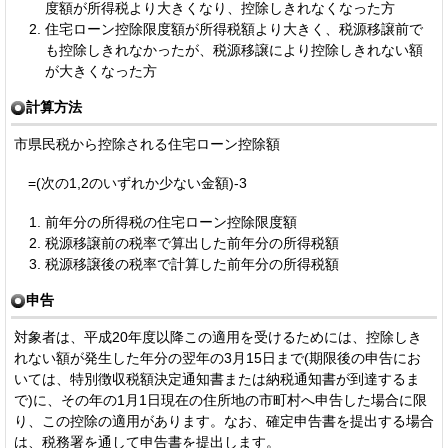
度額が所得税より大きくなり、控除しきれなくなった方
住宅ローン控除限度額が所得税額より大きく、税源移譲前で
も控除しきれなかったが、税源移譲により控除しきれない額
が大きくなった方
計算方法
市県民税から控除される住宅ローン控除額
=(次の1,2のいずれか少ない金額)-3
前年分の所得税の住宅ローン控除限度額
税源移譲前の税率で算出した前年分の所得税額
税源移譲後の税率で計算した前年分の所得税額
申告
対象者は、平成20年度以降この適用を受けるためには、控除しき
れない額が発生した年分の翌年の3月15日まで(期限後の申告にお
いては、特別徴収税額決定通知書または納税通知書が到達するま
で)に、その年の1月1日現在の住所地の市町村へ申告した場合に限
り、この控除の適用があります。なお、確定申告書を提出する場合
は、税務署を通して申告書を提出します。