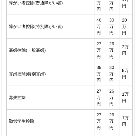
障がい者控除(普通障がい者)
万
万
円
円
円
40
30
20
障がい者控除(特別障がい者)
万
万
万
円
円
円
27
26
2万
寡婦控除(一般寡婦)
万
万
円
円
円
35
30
5万
寡婦控除(特別寡婦)
万
万
円
円
円
27
26
1万
寡夫控除
万
万
円
円
円
27
26
1万
勤労学生控除
万
万
円
円
円