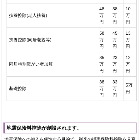
48
38
10
扶養控除(老人扶養)
万
万
万
円
円
円
58
45
13
扶養控除(同居老親等)
万
万
万
円
円
円
35
23
12
同居特別障がい者加算
万
万
万
円
円
円
38
33
5万
基礎控除
万
万
円
円
円
地震保険料控除が創設されます。
地震保険への加入を促進する目的で、従来の損害保険料控除を見直