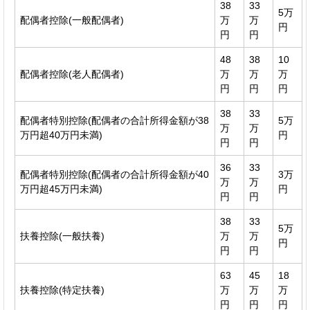
38
33
5万
配偶者控除(一般配偶者)
万
万
円
円
円
48
38
10
配偶者控除(老人配偶者)
万
万
万
円
円
円
38
33
配偶者特別控除(配偶者の合計所得金額が38
5万
万
万
万円超40万円未満)
円
円
円
36
33
配偶者特別控除(配偶者の合計所得金額が40
3万
万
万
万円超45万円未満)
円
円
円
38
33
5万
扶養控除(一般扶養)
万
万
円
円
円
63
45
18
扶養控除(特定扶養)
万
万
万
円
円
円