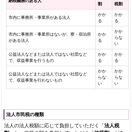
納税義務のある人
割
税割
かか
かか
市内に事務所・事業所がある法人
る
る
かか
市内に事務所・事業所はないが、寮・宿泊所
かか
らな
がある法人
る
い
公益法人などまたは法人ではない社団など
かか
かか
で、収益事業を行うもの
る
る
かか
かか
公益法人などまたは法人ではない社団など
らな
らな
で、収益事業を行わないもの
い
い
法人市民税の種類
法人の法人税額に応じて負担していただく「
法人税