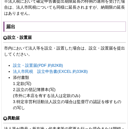
※法人税において確定申告書提出期限延長の特例の適用を受けた場
合は、法人市民税についても同様に延長されますが、納期限の延長
はありません。
届出
設立・設置届
市内において法人等を設立・設置した場合は、設立・設置届を提出
してください。
設立・設置届(PDF 約82KB)
法人市民税 設立申告書(EXCEL 約33KB)
添付書類
1.定款(写)
2.設立の登記簿謄本(写)
(市外に本店を有する法人は定款のみ)
3.特定非営利活動法人設立の場合は監督庁の認証を移すもの
の写し
異動届
法人等が商号・所在地・代表者等の変更を行った場合または閉鎖・