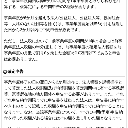
と、事業年度開始以降6か月の期間を1事業年度とみなし税額を計
算する、仮算定による中間申告の2種類があります。
事業年度が6か月を超える法人(公益法人、公益法人等、協同組合
等、人格のない社団等を除く)は、事業年度開始以降6か月を経過し
た日から2か月以内に中間申告が必要です。
ただし、法人税において、前事業年度の期間が1年の場合には前事
業年度法人税額の半分(正しくは、前事業年度の確定法人税額を前
事業年度の月数で割り6を乗じた金額)が10万円以下であると申告
は必要ありません。
確定申告
事業年度終了の日の翌日から2か月以内に、法人税額を課税標準と
して算定した法人税割額及び均等割額を算定期間中に有する事務所
等、寮等所在地の地方団体へ申告する必要があります。また、それ
ぞれ申告納付期限までに申告書を提出した法人は、申告書に納付す
べきものとして記載した税額を申告納付期限までに納付することに
なります。なお、当該事業年度について、すでに中間(予定)申告納
付を行った税額がある場合にはその額を差し引いた額となります。