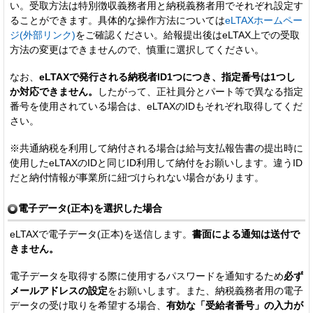
い。受取方法は特別徴収義務者用と納税義務者用でそれぞれ設定す
ることができます。具体的な操作方法については
eLTAXホームペー
ジ(外部リンク)
をご確認ください。給報提出後はeLTAX上での受取
方法の変更はできませんので、慎重に選択してください。
なお、
eLTAXで発行される納税者ID1つにつき、指定番号は1つし
か対応できません。
したがって、正社員分とパート等で異なる指定
番号を使用されている場合は、eLTAXのIDもそれぞれ取得してくだ
さい。
※共通納税を利用して納付される場合は給与支払報告書の提出時に
使用したeLTAXのIDと同じID利用して納付をお願いします。違うID
だと納付情報が事業所に紐づけられない場合があります。
電子データ(正本)を選択した場合
eLTAXで電子データ(正本)を送信します。
書面による通知は送付で
きません。
電子データを取得する際に使用するパスワードを通知するため
必ず
メールアドレスの設定
をお願いします。また、納税義務者用の電子
データの受け取りを希望する場合、
有効な「受給者番号」の入力が