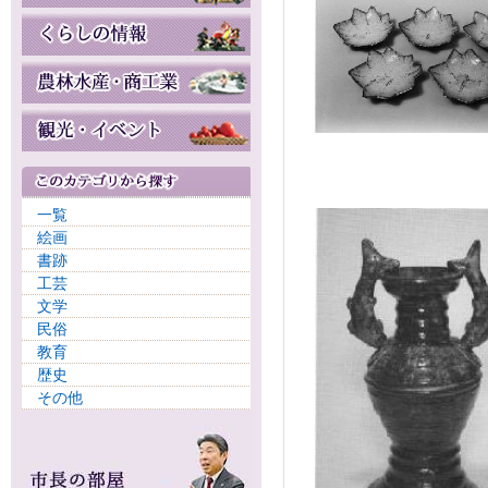
一覧
絵画
書跡
工芸
文学
民俗
教育
歴史
その他