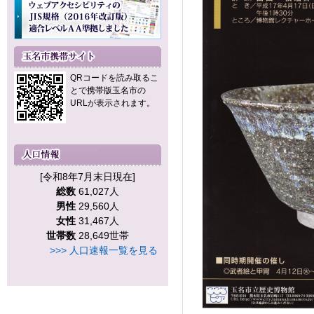
QRコードを読み取るこ
とで携帯版玉名市の
URLが表示されます。
[令和8年7月末日現在]
総数
61,027人
男性
29,560人
女性
31,467人
世帯数
28,649世帯
>>> 人口速報一覧を見る