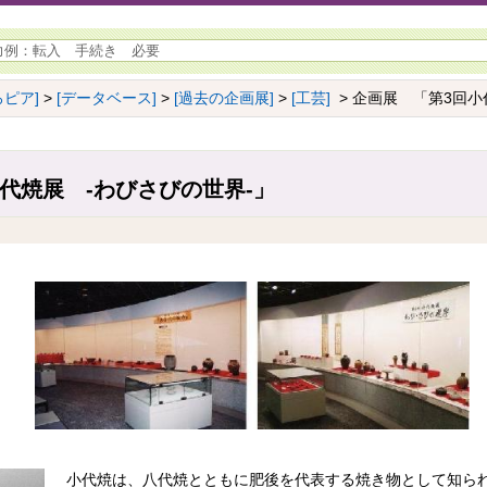
ピア]
>
[データベース]
>
[過去の企画展]
>
[工芸]
> 企画展 「第3回小
代焼展 -わびさびの世界-」
小代焼は、八代焼とともに肥後を代表する焼き物として知ら