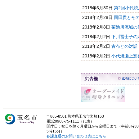
2018年6月30日
第2回小代焼
2018年2月28日
同田貫とそ
2018年2月8日
菊池川流域の
2018年2月2日
下川冨士子の
2018年2月2日
古布との対話
2018年2月2日
小代焼瀬上窯
〒865-8501 熊本県玉名市岩崎163
電話:0968-75-1111（代表）
開庁日：祝日を除く月曜日から金曜日まで（午前8時3
5時15分）
各課直通のお問い合わせ先はこちら