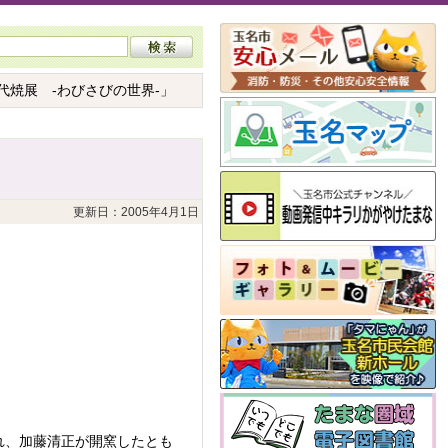
代焼展 -わびさびの世界-」
更新日：2005年4月1日
れ、加藤清正が開窯したとも