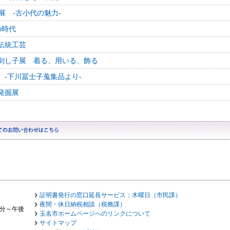
展 -古小代の魅力-
の時代
伝統工芸
刺し子展 着る、用いる、飾る
 -下川冨士子蒐集品より-
発掘展
証明書発行の窓口延長サービス：木曜日（市民課）
夜間・休日納税相談（税務課）
0分～午後
玉名市ホームページへのリンクについて
サイトマップ