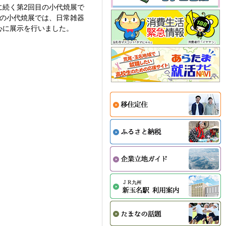
に続く第2回目の小代焼展で
回の小代焼展では、日常雑器
心に展示を行いました。