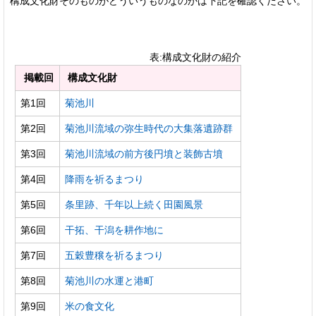
構成文化財そのものがどういうものなのかは下記を確認ください。
表:構成文化財の紹介
掲載回
構成文化財
第1回
菊池川
第2回
菊池川流域の弥生時代の大集落遺跡群
第3回
菊池川流域の前方後円墳と装飾古墳
第4回
降雨を祈るまつり
第5回
条里跡、千年以上続く田園風景
第6回
干拓、干潟を耕作地に
第7回
五穀豊穣を祈るまつり
第8回
菊池川の水運と港町
第9回
米の食文化