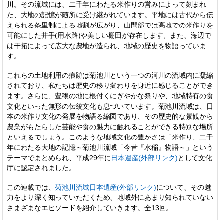
川。その流域には、二千年にわたる米作りの営みによって刻まれ
た、大地の記憶が随所に受け継がれています。平地には古代から伝
えられる条里制による地割が広がり、山間部では高地での米作りを
可能にした井手(用水路)や美しい棚田が存在します。また、海辺で
は干拓によって広大な農地が造られ、地域の歴史を物語っていま
す。
これらの土地利用の痕跡は菊池川という一つの河川の流域内に凝縮
されており、私たちは歴史の移り変わりを身近に感じることができ
ます。さらに、豊穣の地に根付くにぎやかな祭りや、地域特有の食
文化といった無形の伝統文化も息づいています。菊池川流域は、日
本の米作り文化の発展を物語る縮図であり、その歴史的な景観から
農業がもたらした芸能や食の魅力に触れることができる特別な場所
といえるでしょう。このような地域文化の豊かさは「米作り、二千
年にわたる大地の記憶～菊池川流域「今昔『水稲』物語～」という
テーマでまとめられ、平成29年に
日本遺産(外部リンク)
として文化
庁に認定されました。
この連載では、
菊池川流域日本遺産(外部リンク)
について、その魅
力をより深く知っていただくため、地域外にあまり知られていない
さまざまなエピソードを紹介していきます。全13回。