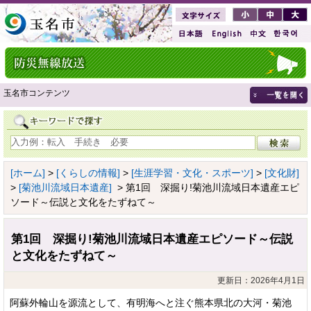
玉名市コンテンツ
[ホーム]
>
[くらしの情報]
>
[生涯学習・文化・スポーツ]
>
[文化財]
>
[菊池川流域日本遺産]
> 第1回 深掘り!菊池川流域日本遺産エピ
ソード～伝説と文化をたずねて～
第1回 深掘り!菊池川流域日本遺産エピソード～伝説
と文化をたずねて～
更新日：2026年4月1日
阿蘇外輪山を源流として、有明海へと注ぐ熊本県北の大河・菊池